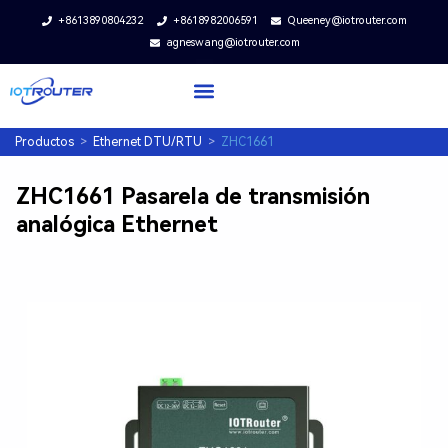
+8613890804232
+8618982006591
Queeney@iotrouter.com
agneswang@iotrouter.com
Productos
>
Ethernet DTU/RTU
>
ZHC1661
ZHC1661 Pasarela de transmisión
analógica Ethernet