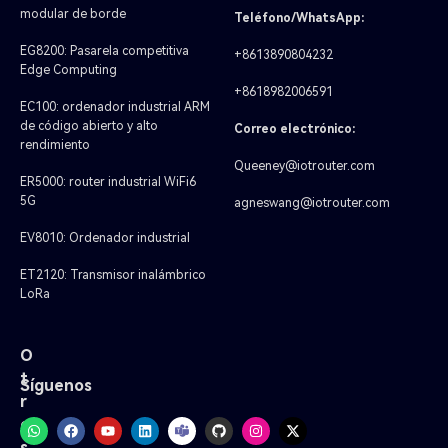
modular de borde
Teléfono/WhatsApp:
EG8200: Pasarela competitiva
+8613890804232
Edge Computing
+8618982006591
EC100: ordenador industrial ARM
de código abierto y alto
Correo electrónico:
rendimiento
Queeney@iotrouter.com
ER5000: router industrial WiFi6
5G
agneswang@iotrouter.com
EV8010: Ordenador industrial
ET2120: Transmisor inalámbrico
LoRa
O
t
Síguenos
r
o
s