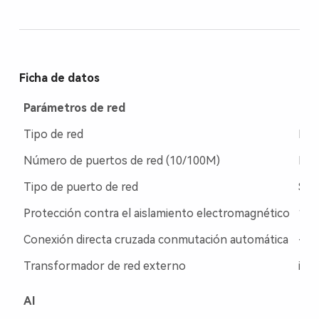
Ficha de datos
Parámetros de red
Tipo de red
Eth
Número de puertos de red (10/100M)
LAN
Tipo de puerto de red
Señ
Protección contra el aislamiento electromagnético
1,5
Conexión directa cruzada conmutación automática
--
Transformador de red externo
inn
AI