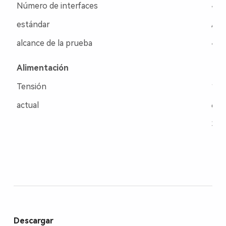
Número de interfaces
4 e
estándar
AI*
alcance de la prueba
4~2
Alimentación
Tensión
12~
actual
60m
30m
Descargar