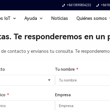
+8613890804232
+8618
es IoT
Ayuda
Noticias
Quiénes somos
tas. Te responderemos en un p
 de contacto y envíanos tu consulta. Te responderemos
cto
Tu nombre
*
nico
*
Empresa