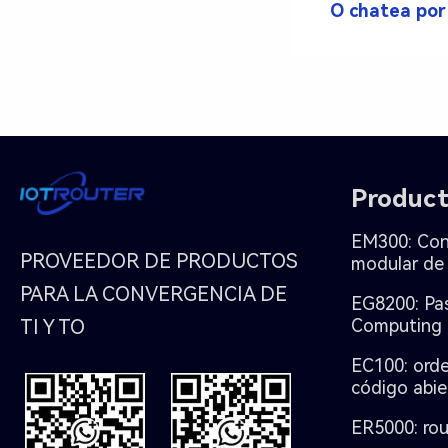
O chatea po
o
c
o
Produc
n
EM300: Cont
u
PROVEEDOR DE PRODUCTOS
modular de
PARA LA CONVERGENCIA DE
EG8200: Pa
n
TI Y TO
Computing
EC100: orde
e
código abie
x
ER5000: rou