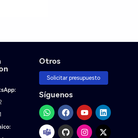
n
Otros
on
Solicitar presupuesto
tsApp:
Síguenos
2
1
ico: