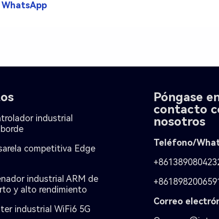
r WhatsApp
tos
Póngase e
contacto c
rolador industrial
nosotros
 borde
Teléfono/Wha
sarela competitiva Edge
+861389080423
nador industrial ARM de
+861898200659
rto y alto rendimiento
Correo electrón
ter industrial WiFi6 5G