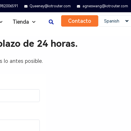
982006591
Queeney@iotrouter.com
agneswang@iotrouter.com
Contacto
Spanish
Tienda
lazo de 24 horas.
 lo antes posible.