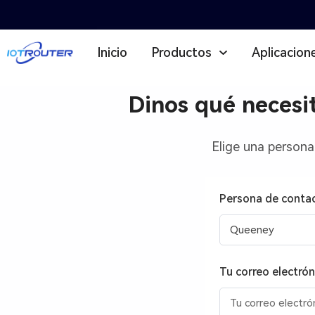
Inicio
Productos
Aplicacion
Dinos qué necesi
P
o
Elige una persona
n
Persona de conta
t
e
Tu correo electró
e