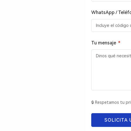
n
WhatsApp / Teléf
c
o
Tu mensaje
*
n
t
a
🔒 Respetamos tu pri
c
SOLICITA
t