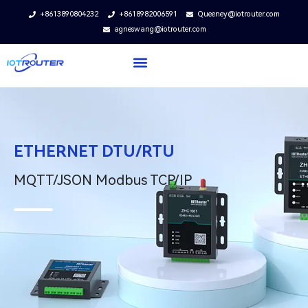
+8613890804232
+8618982006591
Queeney@iotrouter.com
agneswang@iotrouter.com
ETHERNET DTU/RTU
MQTT/JSON Modbus TCP/IP