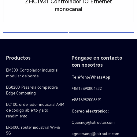
ZHC1931 Controlador IO Ethernet
monocanal
Productos
Póngase en contacto
con nosotros
EM300: Controlador industrial
modular de borde
Teléfono/WhatsApp:
EG8200: Pasarela competitiva
+8613890804232
Edge Computing
+8618982006591
EC100: ordenador industrial ARM
de código abierto y alto
Correo electrónico:
rendimiento
Queeney@iotrouter.com
ER5000: router industrial WiFi6
5G
agneswang@iotrouter.com