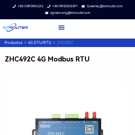
+8613890804232
+8618982006591
Queeney@iotrouter.com
agneswang@iotrouter.com
Productos
>
4G DTU/RTU
>
ZHC492C
ZHC492C 4G Modbus RTU