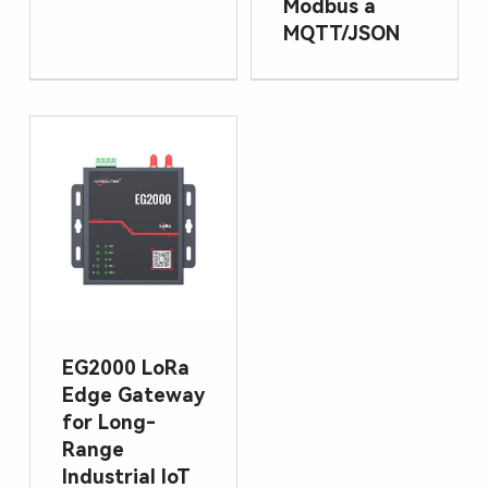
Modbus a
MQTT/JSON
EG2000 LoRa
Edge Gateway
for Long-
Range
Industrial IoT