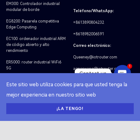
EM300: Controlador industrial
modular de borde
Teléfono/WhatsApp:
EG8200: Pasarela competitiva
+8613890804232
Edge Computing
+8618982006591
EC100: ordenador industrial ARM
de código abierto y alto
Correo electrónico:
rendimiento
Queeney@iotrouter.com
ER5000: router industrial WiFi6
1
5G
agneswang@iotrouter.com
Contact us
EV8010: Ordenador industrial
Este sitio web utiliza cookies para que usted tenga la
OPEN
CHATY
ET2120: Transmisor inalámbrico
mejor experiencia en nuestro sitio web
LoRa
¡LA TENGO!
O
t
Síguenos
r
o