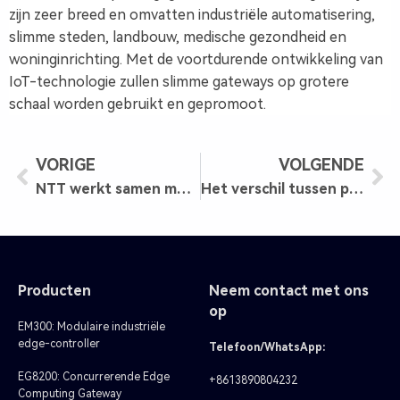
zijn zeer breed en omvatten industriële automatisering,
slimme steden, landbouw, medische gezondheid en
woninginrichting. Met de voortdurende ontwikkeling van
IoT-technologie zullen slimme gateways op grotere
schaal worden gebruikt en gepromoot.
VORIGE
VOLGENDE
NTT werkt samen met Palo Alto om AIOps te gebruiken voor het beheer van SASE
Het verschil tussen profinet en profibus
Producten
Neem contact met ons
op
EM300: Modulaire industriële
edge-controller
Telefoon/WhatsApp:
EG8200: Concurrerende Edge
+8613890804232
Computing Gateway