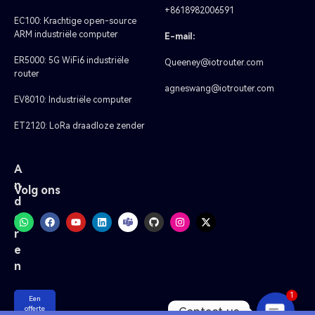
+8618982006591
EC100: Krachtige open-source
ARM industriële computer
E-mail:
ER5000: 5G WiFi6 industriële
Queeney@iotrouter.com
router
agneswang@iotrouter.com
EV8010: Industriële computer
ET2120: LoRa draadloze zender
A
n
Volg ons
d
e
r
e
n
1
Een
Contact us
offerte