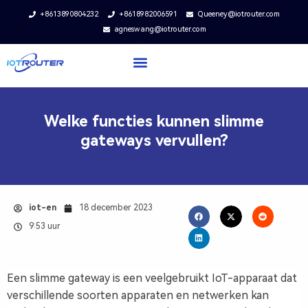
+8613890804232
+8618982006591
Queeney@iotrouter.com
agneswang@iotrouter.com
Welke functies kunnen slimme
gateways vervullen?
iot-en
18 december 2023
9:53 uur
Een slimme gateway is een veelgebruikt IoT-apparaat dat
verschillende soorten apparaten en netwerken kan