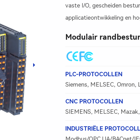
vaste I/O, gescheiden best
applicatieontwikkeling en h
Modulair randbestu
PLC-PROTOCOLLEN
Siemens, MELSEC, Omron, LS 
CNC PROTOCOLLEN
SIEMENS, MELSEC, Mazak, 
INDUSTRIËLE PROTOCOL
Modbus/OPC UA/BACnet/IE