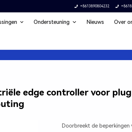
+8613890804232
+8618
ssingen
Ondersteuning
Nieuws
Over o
riële edge controller voor plu
puting
Doorbreekt de beperkingen v