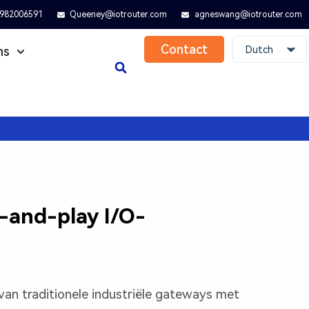
982006591
Queeney@iotrouter.com
agneswang@iotrouter.com
Contact
Dutch
ns
g-and-play I/O-
an traditionele industriële gateways met