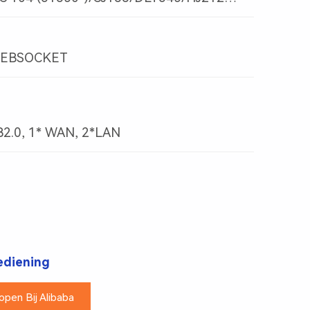
WEBSOCKET
B2.0, 1* WAN, 2*LAN
ediening
open Bij Alibaba