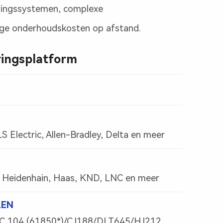
uringssystemen, complexe
oge onderhoudskosten op afstand.
ringsplatform
Electric, Allen-Bradley, Delta en meer
Heidenhain, Haas, KND, LNC en meer
LEN
C 104 (61850*)/CJ188/DLT645/HJ212…