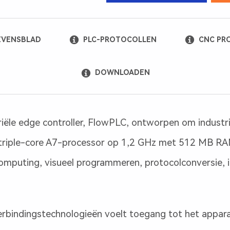
VENSBLAD
PLC-PROTOCOLLEN
CNC PR
DOWNLOADEN
riële edge controller, FlowPLC, ontworpen om industri
triple-core A7-processor op 1,2 GHz met 512 MB RAM 
omputing, visueel programmeren, protocolconversie, in
erbindingstechnologieën voelt toegang tot het appara