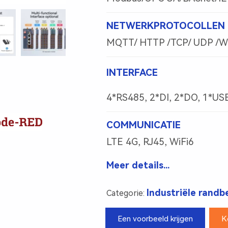
NETWERKPROTOCOLLEN
MQTT/ HTTP /TCP/ UDP /
INTERFACE
4*RS485, 2*DI, 2*DO, 1*US
COMMUNICATIE
LTE 4G, RJ45, WiFi6
Meer details...
Industriële randb
Categorie:
Een voorbeeld krijgen
K