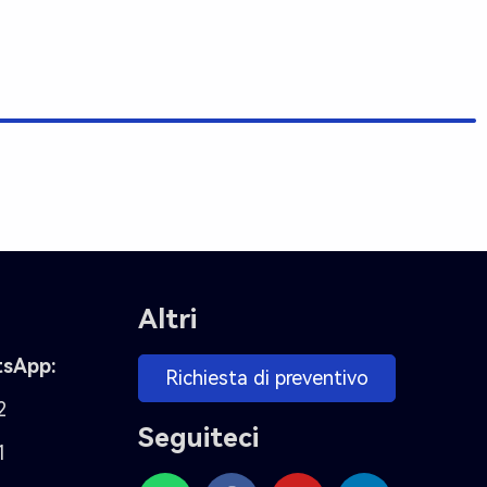
Altri
tsApp:
Richiesta di preventivo
2
Seguiteci
1