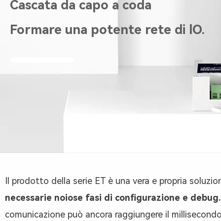
Cascata da capo a coda
o
Formare una potente rete di lO.
i
n
t
e
r
f
Il prodotto della serie ET è una vera e propria soluz
necessarie noiose fasi di configurazione e debug.
a
comunicazione può ancora raggiungere il millisecondo