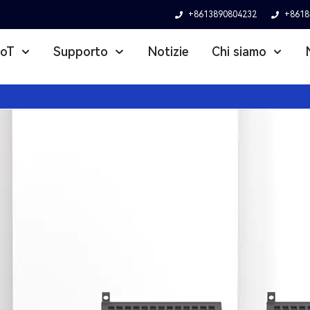
+8613890804232
+8618
loT
Supporto
Notizie
Chi siamo