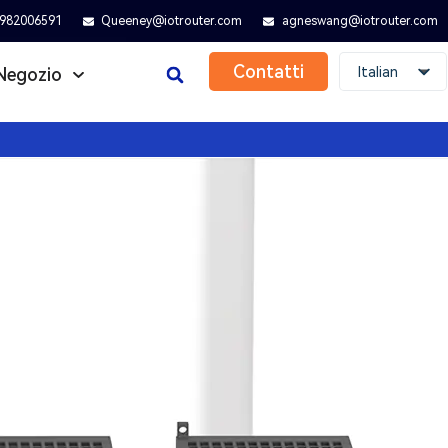
982006591
Queeney@iotrouter.com
agneswang@iotrouter.com
Contatti
Italian
Negozio