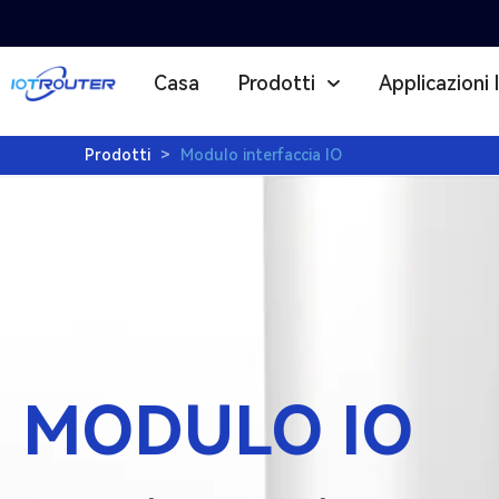
Casa
Prodotti
Applicazioni 
Prodotti
>
Modulo interfaccia IO
M
o
d
u
MODULO IO
l