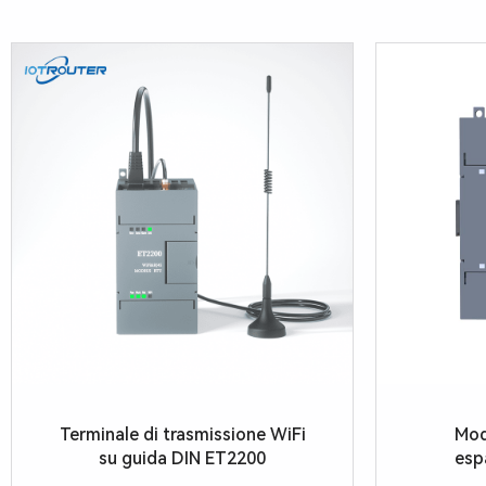
c
c
i
a
I
O
Terminale di trasmissione WiFi
Mod
su guida DIN ET2200
esp