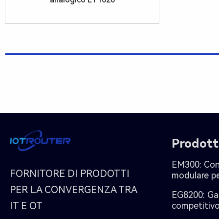
Prodott
EM300: Cont
FORNITORE DI PRODOTTI
modulare pe
PER LA CONVERGENZA TRA
EG8200: Ga
IT E OT
competitiv