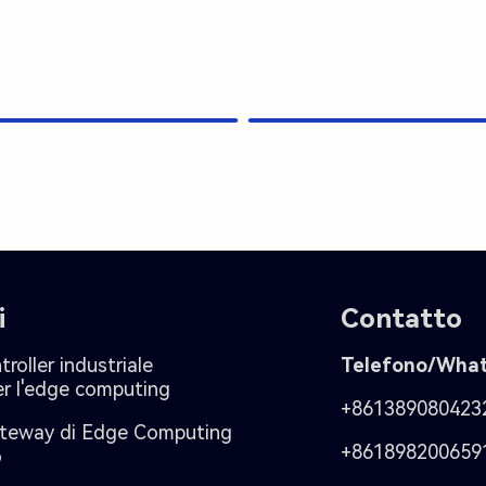
i
Contatto
roller industriale
Telefono/Wha
r l'edge computing
+861389080423
teway di Edge Computing
+861898200659
o