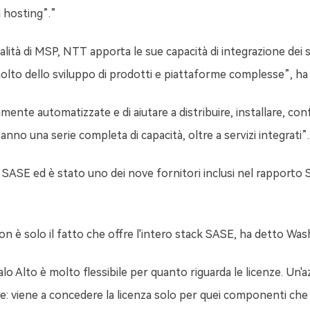
 hosting”.”
ità di MSP, NTT apporta le sue capacità di integrazione dei si
olto dello sviluppo di prodotti e piattaforme complesse”, ha
amente automatizzate e di aiutare a distribuire, installare, c
o una serie completa di capacità, oltre a servizi integrati”.
i SASE ed è stato uno dei nove fornitori inclusi nel rapport
on è solo il fatto che offre l'intero stack SASE, ha detto Wa
o Alto è molto flessibile per quanto riguarda le licenze. Un'
re: viene a concedere la licenza solo per quei componenti che d