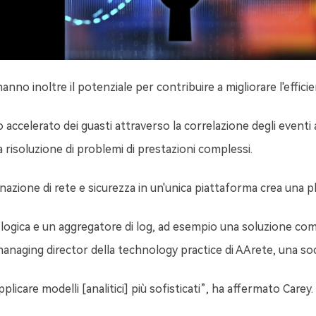
o inoltre il potenziale per contribuire a migliorare l'efficienz
celerato dei guasti attraverso la correlazione degli eventi ali
a risoluzione di problemi di prestazioni complessi.
ione di rete e sicurezza in un'unica piattaforma crea una pletor
gica e un aggregatore di log, ad esempio una soluzione come 
naging director della technology practice di AArete, una soc
applicare modelli [analitici] più sofisticati”, ha affermato Care