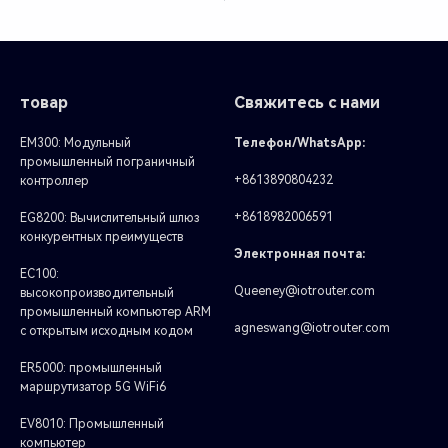
товар
Свяжитесь с нами
EM300: Модульный
Телефон/WhatsApp:
промышленный пограничный
+8613890804232
контроллер
+8618982006591
EG8200: Вычислительный шлюз
конкурентных преимуществ
Электронная почта:
EC100:
Queeney@iotrouter.com
высокопроизводительный
промышленный компьютер ARM
agneswang@iotrouter.com
с открытым исходным кодом
ER5000: промышленный
маршрутизатор 5G WiFi6
EV8010: Промышленный
компьютер